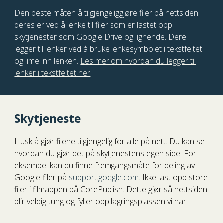
Den beste måten å tilgjengeliggjøre filer på nettsiden
deres er ved å lenke til filer som er lastet opp i
skytjenester som Google Drive og lignende. Dere
legger til lenker ved å bruke lenkesymbolet i tekstfeltet
og lime inn lenken.
Les mer om hvordan du legger til
lenker i tekstfeltet her
Skytjeneste
Husk å gjør filene tilgjengelig for alle på nett. Du kan se
hvordan du gjør det på skytjenestens egen side. For
eksempel kan du finne fremgangsmåte for deling av
Google-filer på
support.google.com
. Ikke last opp store
filer i filmappen på CorePublish. Dette gjør så nettsiden
blir veldig tung og fyller opp lagringsplassen vi har.