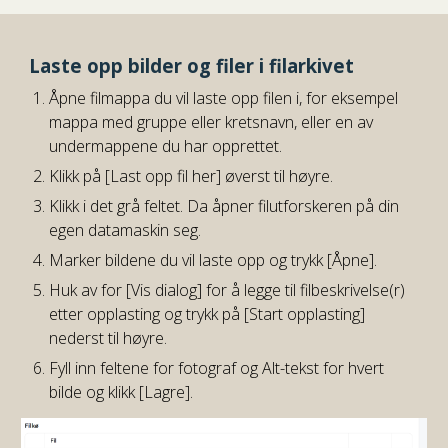
Laste opp bilder og filer i filarkivet
Åpne filmappa du vil laste opp filen i, for eksempel
mappa med gruppe eller kretsnavn, eller en av
undermappene du har opprettet.
Klikk på [Last opp fil her] øverst til høyre.
Klikk i det grå feltet. Da åpner filutforskeren på din
egen datamaskin seg.
Marker bildene du vil laste opp og trykk [Åpne].
Huk av for [Vis dialog] for å legge til filbeskrivelse(r)
etter opplasting og trykk på [Start opplasting]
nederst til høyre.
Fyll inn feltene for fotograf og Alt-tekst for hvert
bilde og klikk [Lagre].