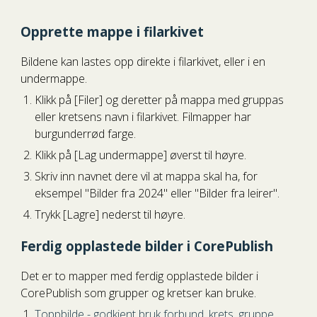
Opprette mappe i filarkivet
Bildene kan lastes opp direkte i filarkivet, eller i en
undermappe.
Klikk på [
F
iler] og deretter på mapp
a
med gruppas
eller
kretsens navn
i filarkivet
. Filmapper
har
burgunderrød farge.
Klikk på
[
L
ag undermappe] øverst til høyre.
Skriv inn navnet dere vil at mappa skal ha, for
eksempel "Bilder fra 2024" eller "Bilder fra leirer".
Trykk [
L
agre]
nederst til høyre.
Ferdig opplastede bilder i CorePublish
Det er to mapper med ferdig opplastede bilder i
CorePublish som grupper og kretser kan bruke.
Toppbilde - godkjent bruk forbund, krets, gruppe
.