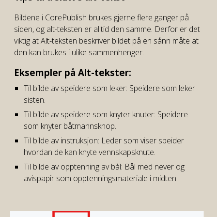
Bildene i CorePublish brukes gjerne flere ganger på
siden, og alt-teksten er alltid den samme. Derfor er det
viktig at Alt-teksten beskriver bildet på en sånn måte at
den kan brukes i ulike sammenhenger.
Eksempler på Alt-tekster:
T
il bilde av speidere som leker: Speidere som leker
sisten.
Til bilde av speidere som knyter knuter: Speidere
som knyter båtmannsknop.
Til bilde av instruksjon: Leder som viser speider
hvordan de kan knyte vennskapsknute.
Til bilde av opptenning av bål: Bål med never og
avispapir som opptenningsmateriale i midten.